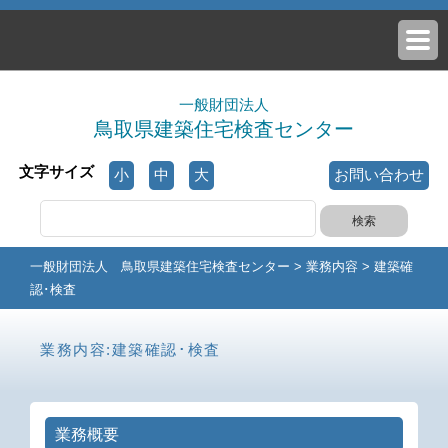
一般財団法人
鳥取県建築住宅検査センター
文字サイズ
小
中
大
お問い合わせ
検
索:
一般財団法人 鳥取県建築住宅検査センター
>
業務内容
>
建築確
認･検査
業務内容:建築確認･検査
業務概要