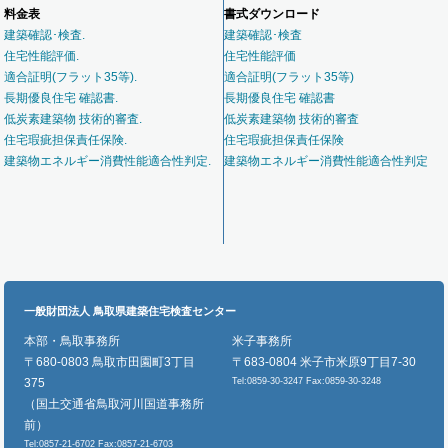
料金表
書式ダウンロード
建築確認･検査.
建築確認･検査
住宅性能評価.
住宅性能評価
適合証明(フラット35等).
適合証明(フラット35等)
長期優良住宅 確認書.
長期優良住宅 確認書
低炭素建築物 技術的審査.
低炭素建築物 技術的審査
住宅瑕疵担保責任保険.
住宅瑕疵担保責任保険
建築物エネルギー消費性能適合性判定.
建築物エネルギー消費性能適合性判定
一般財団法人 鳥取県建築住宅検査センター
本部・鳥取事務所
米子事務所
〒680-0803 鳥取市田園町3丁目
〒683-0804 米子市米原9丁目7-30
375
Tel:0859-30-3247 Fax:0859-30-3248
（国土交通省鳥取河川国道事務所
前）
Tel:0857-21-6702 Fax:0857-21-6703