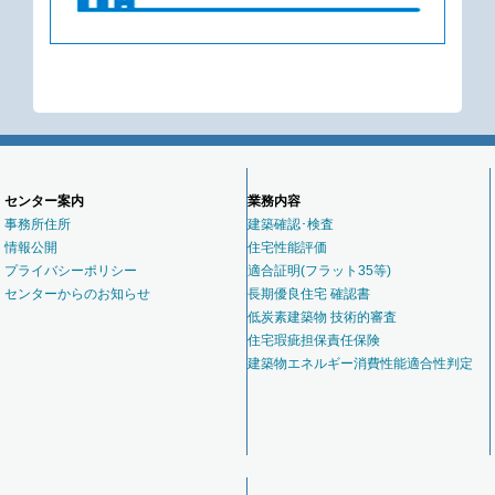
センター案内
業務内容
事務所住所
建築確認･検査
情報公開
住宅性能評価
プライバシーポリシー
適合証明(フラット35等)
センターからのお知らせ
長期優良住宅 確認書
低炭素建築物 技術的審査
住宅瑕疵担保責任保険
建築物エネルギー消費性能適合性判定